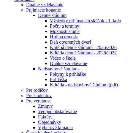
Duálne vzdelávanie
Prijímacie konanie
Denné štúdium
Výsledky prijímacích skúšok - 1. kolo
Počty a termíny
Možnosti štúdia
Hrdina remesla
Deň otvorených dverí
Kritériá denné štúdium - 2025/2026
Kritériá denné štúdium - 2026/2027
Video o škole
Duálne vzdelávanie
Nadstavbové štúdium
Pokyny k prihláške
Prihláška
Kritériá - nadstavbové štúdium (pdf)
Pre rodičov
Pre študentov
Pre verejnosť
Zmluvy
Verejné obstarávanie
Faktúry
Objednávky
Výberové konania
Často kladené otázky