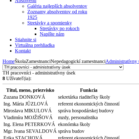
Absolventi
Galéria najlepších absolventov
Zoznamy absolventov od roku
1925
Stretávky a spomienky
Stretávky po rokoch
Napíšte nám
Stiahnite si
Virtuálna prehliadka
Kontakt
Home
Škola
Zamestnanci
Nepedagogickí zamestnanci
Administratívny 
TH pracovníci - administratívny úsek
8
Užívateľ(ia):
Titul, meno, priezvisko
Funkcia
Zuzana DONKOVÁ
sekretárka riaditeľky školy
Ing. Mária JŮZLOVÁ
referent ekonomických činností
Miroslava MIKULOVÁ
správa hospodárskej budovy
Vladimíra MOJŽIŠOVÁ
mzdy, personalistika
Ing. Elena PETERKOVÁ
ekonómka školy
Mgr. Ivana SEVALDOVÁ
správa budov
Erika STACHOVÁ
referent ekonomických činností