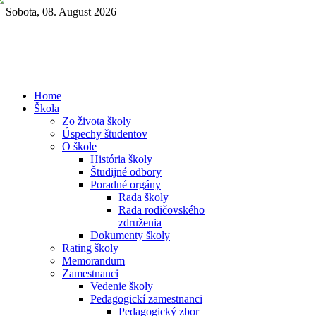
Sobota, 08. August 2026
Home
Škola
Zo života školy
Úspechy študentov
O škole
História školy
Študijné odbory
Poradné orgány
Rada školy
Rada rodičovského
združenia
Dokumenty školy
Rating školy
Memorandum
Zamestnanci
Vedenie školy
Pedagogickí zamestnanci
Pedagogický zbor