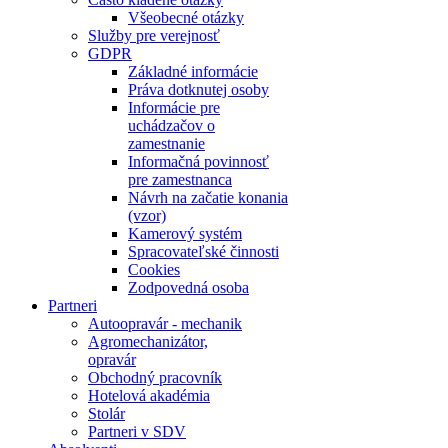
Všeobecné otázky
Služby pre verejnosť
GDPR
Základné informácie
Práva dotknutej osoby
Informácie pre
uchádzačov o
zamestnanie
Informačná povinnosť
pre zamestnanca
Návrh na začatie konania
(vzor)
Kamerový systém
Spracovateľské činnosti
Cookies
Zodpovedná osoba
Partneri
Autoopravár - mechanik
Agromechanizátor,
opravár
Obchodný pracovník
Hotelová akadémia
Stolár
Partneri v SDV