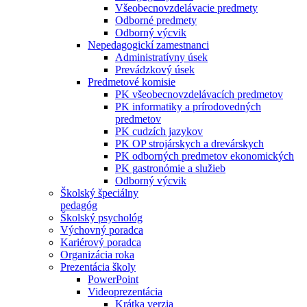
Všeobecnovzdelávacie predmety
Odborné predmety
Odborný výcvik
Nepedagogickí zamestnanci
Administratívny úsek
Prevádzkový úsek
Predmetové komisie
PK všeobecnovzdelávacích predmetov
PK informatiky a prírodovedných
predmetov
PK cudzích jazykov
PK OP strojárskych a drevárskych
PK odborných predmetov ekonomických
PK gastronómie a služieb
Odborný výcvik
Školský špeciálny
pedagóg
Školský psychológ
Výchovný poradca
Kariérový poradca
Organizácia roka
Prezentácia školy
PowerPoint
Videoprezentácia
Krátka verzia