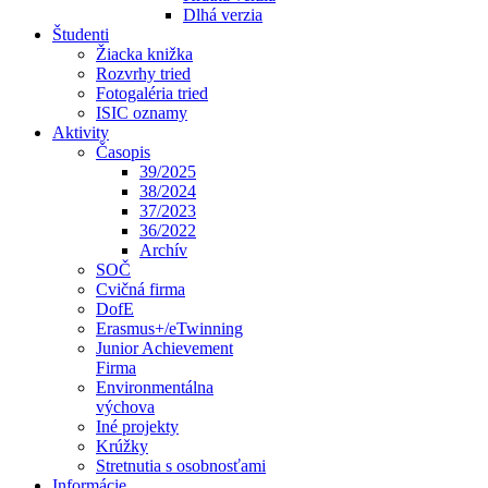
Dlhá verzia
Študenti
Žiacka knižka
Rozvrhy tried
Fotogaléria tried
ISIC oznamy
Aktivity
Časopis
39/2025
38/2024
37/2023
36/2022
Archív
SOČ
Cvičná firma
DofE
Erasmus+/eTwinning
Junior Achievement
Firma
Environmentálna
výchova
Iné projekty
Krúžky
Stretnutia s osobnosťami
Informácie